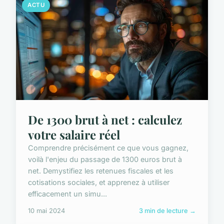
ACTU
De 1300 brut à net : calculez
votre salaire réel
Comprendre précisément ce que vous gagnez,
voilà l'enjeu du passage de 1300 euros brut à
net. Demystifiez les retenues fiscales et les
cotisations sociales, et apprenez à utiliser
efficacement un simu...
10 mai 2024
3 min de lecture →