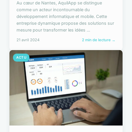
Au cœur de Nantes, AquilApp se distingue
comme un acteur incontournable du
développement informatique et mobile. Cette
entreprise dynamique propose des solutions sur
mesure pour transformer les idées ...
21 avril 2024
2 min de lecture →
ACTU