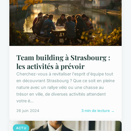
Team building à Strasbourg :
les activités à prévoir
Cherchez-vous à revitaliser l'esprit d'équipe tout
en découvrant Strasbourg ? Que ce soit en pleine
nature avec un rallye vélo ou une chasse au
trésor en ville, de diverses activités attendent
votre é...
26 juin 2024
3 min de lecture →
ACTU