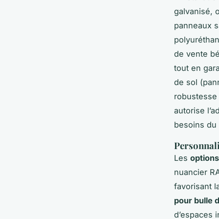
galvanisé, o
panneaux sa
polyuréthan
de vente bé
tout en gar
de sol (pan
robustesse e
autorise l’
besoins du 
Personnali
Les
options
nuancier RA
favorisant 
pour bulle 
d’espaces in