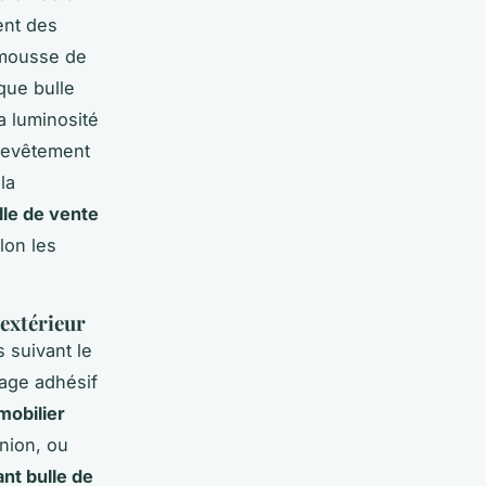
sent des
 mousse de
que bulle
a luminosité
 revêtement
la
le de vente
lon les
 extérieur
s suivant le
uage adhésif
mobilier
nion, ou
nt bulle de