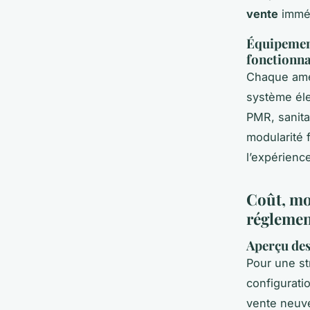
vente
imméd
Équipement
fonctionna
Chaque amén
système éle
PMR, sanita
modularité 
l’expérience
Coût, mod
réglemen
Aperçu des 
Pour une s
configuratio
vente neuve