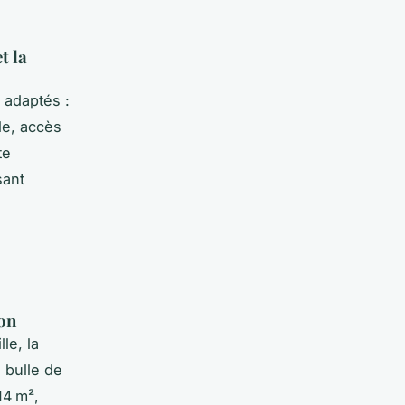
t la
 adaptés :
le, accès
te
sant
ion
lle, la
e bulle de
14 m²,