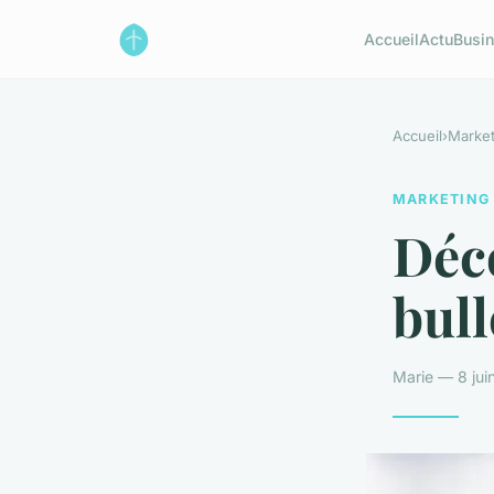
Accueil
Actu
Busi
Accueil
›
Market
MARKETING
Déco
bull
Marie — 8 jui