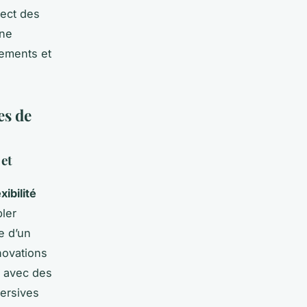
pect des
une
dements et
es de
 et
xibilité
ler
e d’un
novations
e avec des
ersives