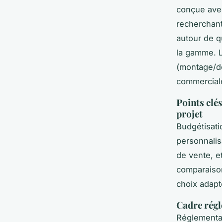
conçue avec
recherchant
autour de q
la gamme. L
(montage/dé
commerciale
Points clé
projet
Budgétisati
personnalis
de vente, et
comparaison
choix adapt
Cadre régl
Réglementat