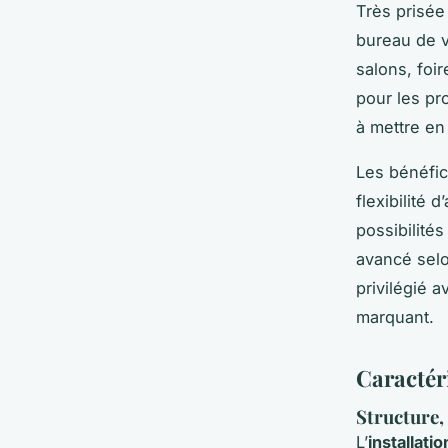
Très prisée
bureau de 
salons, foi
pour les pr
à mettre en
Les bénéfic
flexibilité
possibilités
avancé selo
privilégié a
marquant.
Caractér
Structure,
L’
installati