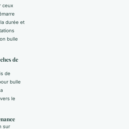
r ceux
démarre
la durée et
tations
on bulle
rches de
is de
pour bulle
la
vers le
tenance
n sur