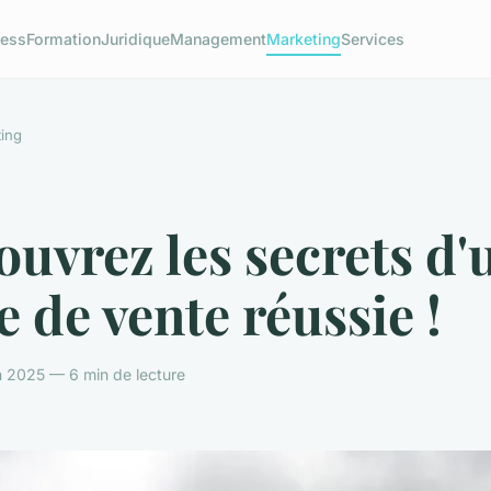
ness
Formation
Juridique
Management
Marketing
Services
ing
uvrez les secrets d'
e de vente réussie !
n 2025 — 6 min de lecture