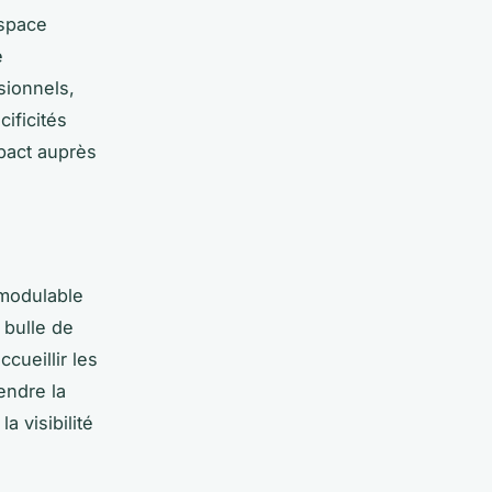
espace
e
sionnels,
ificités
mpact auprès
 modulable
 bulle de
cueillir les
endre la
 visibilité