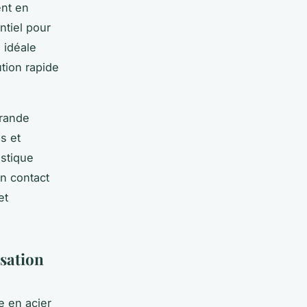
ent en
tiel pour
 idéale
tion rapide
grande
s et
ustique
un contact
et
isation
e en acier